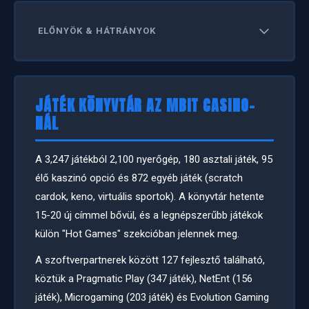
ELŐNYÖK & HÁTRÁNYOK
ELŐNYÖK
Kriptovaluta fizetések gyors feldolgozással
JÁTÉK KÖNYVTÁR AZ MBIT CASINO-
Hatalmas játékválaszték 3000+ címmel
NÁL
Nagylelkű üdvözlő bónusz csomag
Provably Fair játékok átláthatóságért
A 3,247 játékból 2,100 nyerőgép, 180 asztali játék, 95
24/7 magyar nyelvű ügyfélszolgálat
élő kaszinó opció és 872 egyéb játék (scratch
cardok, keno, virtuális sportok). A könyvtár hetente
15-20 új címmel bővül, és a legnépszerűbb játékok
HÁTRÁNYOK
külön "Hot Games" szekcióban jelennek meg.
Korlátozott hagyományos fizetési módok
A szoftverpartnerek között 127 fejlesztő található,
Magasabb minimális kifizetési összegek
köztük a Pragmatic Play (347 játék), NetEnt (156
Néhány ország korlátozva van
játék), Microgaming (203 játék) és Evolution Gaming