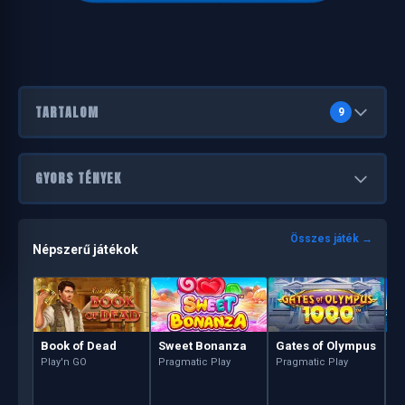
TARTALOM
9
GYORS TÉNYEK
Összes játék →
Népszerű játékok
Book of Dead
Sweet Bonanza
Gates of Olympus
Play'n GO
Pragmatic Play
Pragmatic Play
Pr