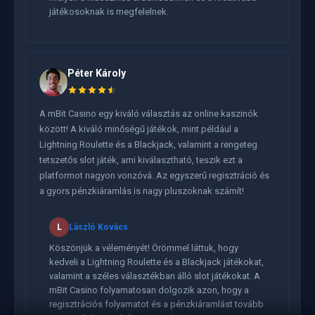
játékosoknak is megfelelnek.
Péter Károly
A mBit Casino egy kiváló választás az online kaszinók
között! A kiváló minőségű játékok, mint például a
Lightning Roulette és a Blackjack, valamint a rengeteg
tetszetős slot játék, ami kiválasztható, teszik ezt a
platformot nagyon vonzóvá. Az egyszerű regisztráció és
a gyors pénzkiáramlás is nagy pluszoknak számít!
L
László Kovács
Köszönjük a véleményét! Örömmel láttuk, hogy
kedveli a Lightning Roulette és a Blackjack játékokat,
valamint a széles választékban álló slot játékokat. A
mBit Casino folyamatosan dolgozik azon, hogy a
regisztrációs folyamatot és a pénzkiáramlást tovább