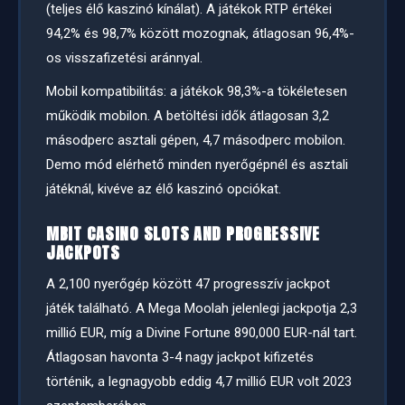
(teljes élő kaszinó kínálat). A játékok RTP értékei
94,2% és 98,7% között mozognak, átlagosan 96,4%-
os visszafizetési aránnyal.
Mobil kompatibilitás: a játékok 98,3%-a tökéletesen
működik mobilon. A betöltési idők átlagosan 3,2
másodperc asztali gépen, 4,7 másodperc mobilon.
Demo mód elérhető minden nyerőgépnél és asztali
játéknál, kivéve az élő kaszinó opciókat.
MBIT CASINO SLOTS AND PROGRESSIVE
JACKPOTS
A 2,100 nyerőgép között 47 progresszív jackpot
játék található. A Mega Moolah jelenlegi jackpotja 2,3
millió EUR, míg a Divine Fortune 890,000 EUR-nál tart.
Átlagosan havonta 3-4 nagy jackpot kifizetés
történik, a legnagyobb eddig 4,7 millió EUR volt 2023