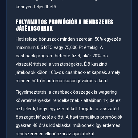
könnyen teljesíthető.
FOLYAMATOS PROMÓCIÓK A RENDSZERES
JÁTÉKOSOKNAK
Heti reload bónuszok minden szerdán: 50% egyezés
maximum 0.5 BTC vagy 75,000 Ft értékig. A
cashback program hetente fizet, akár 20%-os
visszatérítéssel a veszteségekre. Élő kaszinó
játékosok külön 10%-os cashback-et kapnak, amely
minden hétfőn automatikusan jóváírásra kerül.
Figyelmeztetés: a cashback összegek is wagering
követelményekkel rendelkeznek - általában 1x, de ez
azt jelenti, hogy egyszer át kell forgatni a visszatért
összeget kifizetés előtt. A havi tematikus promóciók
gyakran 48 órás időablakkal működnek, így érdemes
rendszeresen ellenőrizni az ajánlatokat.