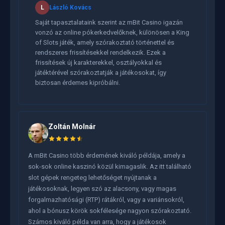
L
László Kovács
Saját tapasztalataink szerint az mBit Casino igazán
vonzó az online pókerkedvelőknek, különösen a King
of Slots játék, amely szórakoztató történettel és
rendszeres frissítésekkel rendelkezik. Ezek a
frissítések új karakterekkel, osztályokkal és
játéktérével szórakoztatják a játékosokat, így
biztosan érdemes kipróbálni.
Zoltán Molnár
A mBit Casino több érdemének kiváló példája, amely a
sok-sok online kaszinó közül kimagaslik. Az itt található
slot gépek rengeteg lehetőséget nyújtanak a
játékosoknak, legyen szó az alacsony, vagy magas
forgalmazhatósági (RTP) rátákról, vagy a variánsokról,
ahol a bónusz körök sokfélesége nagyon szórakoztató.
Számos kiváló példa van arra, hogy a játékosok