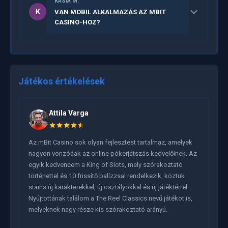
KASIA M.
előtt, általában 24 órán belül feldolgozzák.
K
VAN MOBIL ALKALMAZÁS AZ MBIT
CASINO-HOZ?
László Kovács
Nincs külön app, de a mobilra optimalizált
weboldal minden funkcióval elérhető
Játékos értékelések
böngészőből.
Attila Varga
Az mBit Casino sok olyan fejlesztést tartalmaz, amelyek
nagyon vonzóáak az online pókerjátszás kedvelőinek. Az
egyik kedvencem a King of Slots, mely szórakoztató
történettel és 10 frissítő balízzsal rendelkezik, köztük
stains új karakterekkel, új osztályokkal és új játéktérrel.
Nyújtottának találom a The Reel Classics nevű játékot is,
melyeknek nagy része kis szórakoztató arányú.