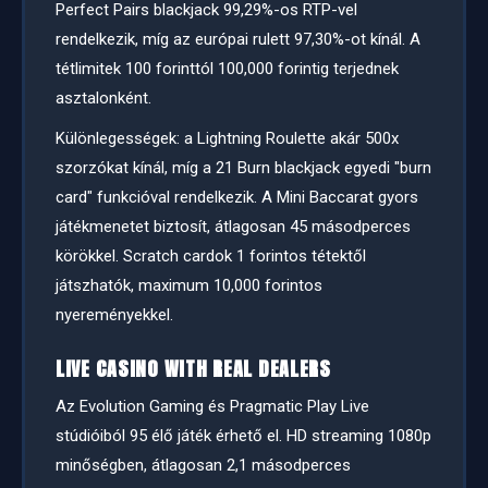
Perfect Pairs blackjack 99,29%-os RTP-vel
rendelkezik, míg az európai rulett 97,30%-ot kínál. A
tétlimitek 100 forinttól 100,000 forintig terjednek
asztalonként.
Különlegességek: a Lightning Roulette akár 500x
szorzókat kínál, míg a 21 Burn blackjack egyedi "burn
card" funkcióval rendelkezik. A Mini Baccarat gyors
játékmenetet biztosít, átlagosan 45 másodperces
körökkel. Scratch cardok 1 forintos tétektől
játszhatók, maximum 10,000 forintos
nyereményekkel.
LIVE CASINO WITH REAL DEALERS
Az Evolution Gaming és Pragmatic Play Live
stúdióiból 95 élő játék érhető el. HD streaming 1080p
minőségben, átlagosan 2,1 másodperces