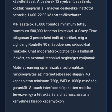
késleltetéssel. A dealerek 12 nyelven beszélnek,
köztük magyarul is - magyar dealerekkel hétfőtől
péntekig 14:00-22:00 között találkozhatsz.
VIP asztalok 10,000 forintos minimum téttel,
maximum 500,000 forintos limitekkel. A Crazy Time
átlagosan 3 percenként indít új köröket, míg a
Lightning Roulette 90 másodperces ciklusokkal
működik. Chat moderátorok biztosítják a kulturált
légkört, és azonnali technikai segítséget nyújtanak.
Mobil streaming optimalizálva: automatikus
minőségváltás az internetsebesség alapján. 4G
kapcsolaton minimum 720p, WiFi-n 1080p minőség
garantált. A touch interface kifejezetten mobilra
tervezve, így a tétrakás és a chat használata is
kényelmes kisebb képernyőkön.