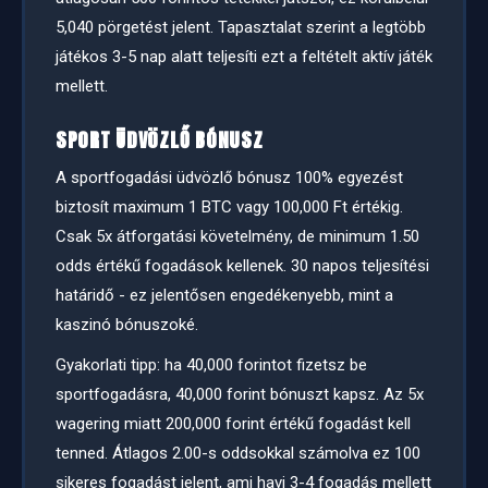
5,040 pörgetést jelent. Tapasztalat szerint a legtöbb
játékos 3-5 nap alatt teljesíti ezt a feltételt aktív játék
mellett.
SPORT ÜDVÖZLŐ BÓNUSZ
A sportfogadási üdvözlő bónusz 100% egyezést
biztosít maximum 1 BTC vagy 100,000 Ft értékig.
Csak 5x átforgatási követelmény, de minimum 1.50
odds értékű fogadások kellenek. 30 napos teljesítési
határidő - ez jelentősen engedékenyebb, mint a
kaszinó bónuszoké.
Gyakorlati tipp: ha 40,000 forintot fizetsz be
sportfogadásra, 40,000 forint bónuszt kapsz. Az 5x
wagering miatt 200,000 forint értékű fogadást kell
tenned. Átlagos 2.00-s oddsokkal számolva ez 100
sikeres fogadást jelent, ami havi 3-4 fogadás mellett