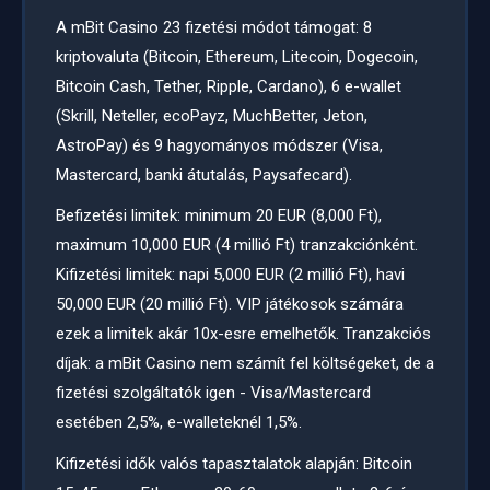
A mBit Casino 23 fizetési módot támogat: 8
kriptovaluta (Bitcoin, Ethereum, Litecoin, Dogecoin,
Bitcoin Cash, Tether, Ripple, Cardano), 6 e-wallet
(Skrill, Neteller, ecoPayz, MuchBetter, Jeton,
AstroPay) és 9 hagyományos módszer (Visa,
Mastercard, banki átutalás, Paysafecard).
Befizetési limitek: minimum 20 EUR (8,000 Ft),
maximum 10,000 EUR (4 millió Ft) tranzakciónként.
Kifizetési limitek: napi 5,000 EUR (2 millió Ft), havi
50,000 EUR (20 millió Ft). VIP játékosok számára
ezek a limitek akár 10x-esre emelhetők. Tranzakciós
díjak: a mBit Casino nem számít fel költségeket, de a
fizetési szolgáltatók igen - Visa/Mastercard
esetében 2,5%, e-walleteknél 1,5%.
Kifizetési idők valós tapasztalatok alapján: Bitcoin