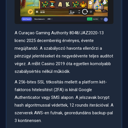
A Curaçao Gaming Authority 8048/JAZ2020-13
licenc 2025 decemberéig érvényes, évente
megújítandó. A szabályozó havonta ellenőrzi a
pénzügyi jelentéseket és negyedévente teljes auditot
végez. A mBit Casino 2019 óta egyetlen komolyabb
szabálysértés nélkül működik.
A 256-bites SSL titkosítás mellett a platform két-
faktoros hitelesítést (2FA) is kínál Google
Authenticator vagy SMS alapon. A jelszavak bcrypt
hash algoritmussal védettek, 12 rounds iterációval. A
szerverek AWS-en futnak, georedundáns backup-pal
3 kontinensen.