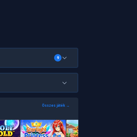
9
Összes játék →