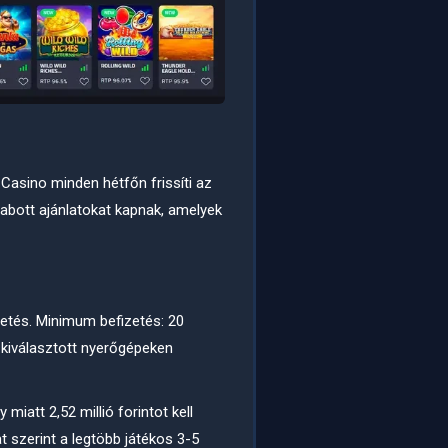
Casino minden hétfőn frissíti az
abott ajánlatokat kapnak, amelyek
etés. Minimum befizetés: 20
 kiválasztott nyerőgépeken
iatt 2,52 millió forintot kell
at szerint a legtöbb játékos 3-5