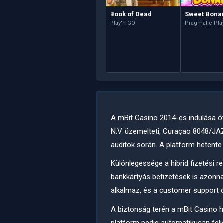
Book of Dead
Sweet Bona
Play'n GO
Pragmatic Pla
A mBit Casino 2014-es indulása óta
N.V. üzemelteti, Curaçao 8048/JAZ
auditok során. A platform hetente 1
Különlegessége a hibrid fizetési r
bankkártyás befizetések is azonnal
alkalmaz, és a customer support 
A biztonság terén a mBit Casino h
platform pedig automatikusan feli