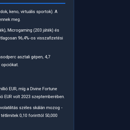
ok, keno, virtuális sportok). A
lennek meg.
ték), Microgaming (203 játék) és
átlagosan 96,4%-os visszafizetési
ásodperc asztali gépen, 4,7
 opciókat.
illió EUR, míg a Divine Fortune
llió EUR volt 2023 szeptemberében.
olatilitás széles skálán mozog -
étlimitek 0,10 forinttól 50,000