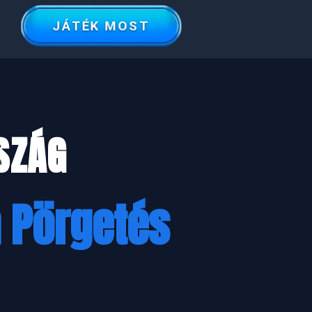
JÁTÉK MOST
SZÁG
 Pörgetés