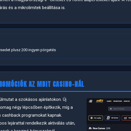
ás és a mikrolimitek beállítása is.
ésedet plusz 200 ingyen pörgetés
ROMÓCIÓK AZ MBIT CASINO-NÁL
lmutat a szokásos ajánlatokon. Új
omag négy lépcsőben építkezik, míg a
 és cashback programokat kapnak.
s lejárattal rendelkezik aktiválás után,