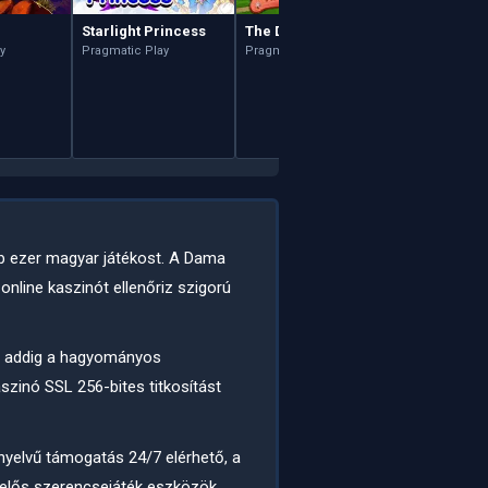
Starlight Princess
The Dog House
y
Pragmatic Play
Pragmatic Play
Sugar Rush
Pragmatic Pl
öbb ezer magyar játékost. A Dama
nline kaszinót ellenőriz szigorú
ül, addig a hagyományos
aszinó SSL 256-bites titkosítást
nyelvű támogatás 24/7 elérhető, a
elelős szerencsejáték eszközök